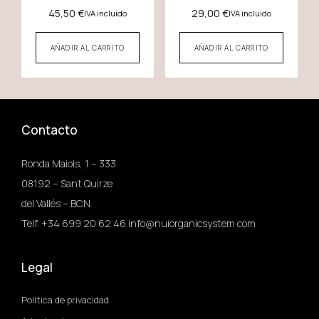
45,50
€
29,00
€
IVA incluido
IVA incluido
AÑADIR AL CARRITO
AÑADIR AL CARRITO
Contacto
Ronda Maiols, 1 – 333
08192 – Sant Quirze
del Vallés – BCN
Telf. +34 699 20 62 46 info@nuiorganicsystem.com
Legal
Política de privacidad