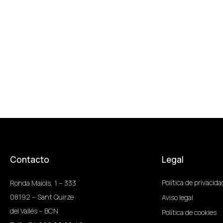
Contacto
Legal
Política de privacida
Ronda Maiols, 1 – 333
08192 – Sant Quirze
Aviso legal
del Vallés – BCN
Política de cookies