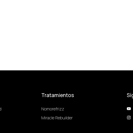
Tratamientos
Sí
d
Nomorefrizz
Miracle Rebuilder