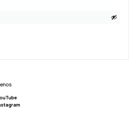
uenos
ouTube
nstagram