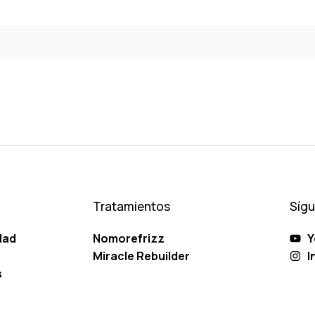
Tratamientos
Síg
dad
Nomorefrizz
Y
Miracle Rebuilder
I
s