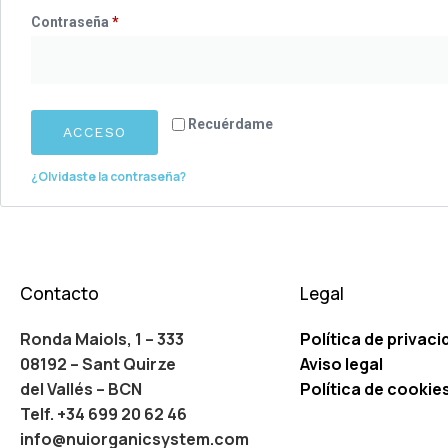
Contraseña
*
Recuérdame
ACCESO
¿Olvidaste la contraseña?
Contacto
Legal
Ronda Maiols, 1 – 333
Política de privaci
08192 – Sant Quirze
Aviso legal
del Vallés – BCN
Política de cookie
Telf. +34 699 20 62 46
info@nuiorganicsystem.com